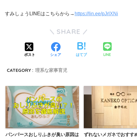
すみしょうLINEはこちらから→
https://lin.ee/pJrlXNi
SHARE
LINE
ポスト
シェア
はてブ
CATEGORY :
理系な家事育児
パンパースおしりふきが臭い原因は
ずれないメガネでおすす