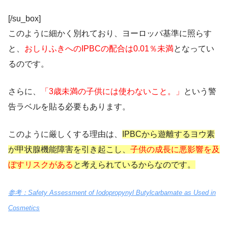
[/su_box]
このように細かく別れており、ヨーロッパ基準に照らす
と、
おしりふきへのIPBCの配合は0.01％未満
となってい
るのです。
さらに、
「3歳未満の子供には使わないこと。」
という警
告ラベルを貼る必要もあります。
このように厳しくする理由は、
IPBCから遊離するヨウ素
が甲状腺機能障害を引き起こし、
子供の成長に悪影響を及
ぼすリスクがある
と考えられているからなのです。
参考：Safety Assessment of Iodopropynyl Butylcarbamate as Used in
Cosmetics