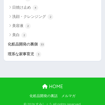
日焼け止め
4
洗顔・クレンジング
2
美容液
2
美白
2
化粧品開発の裏側
33
理系な家事育児
3
HOME
化粧品開発の裏話
メルマガ
© 2026 すみしょう All rights reserved.