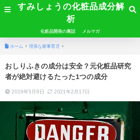
すみしょうの化粧品成分解
析
化粧品開発の裏話
メルマガ
ホーム
理系な家事育児
おしりふきの成分は安全？元化粧品研究
者が絶対避けるたった1つの成分
2019年5月9日
2021年2月17日