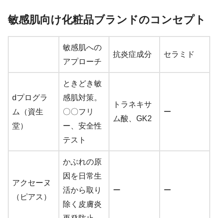
敏感肌向け化粧品ブランドのコンセプト
敏感肌への
抗炎症成分
セラミド
アプローチ
ときどき敏
dプログラ
感肌対策。
トラネキサ
ム（資生
〇〇フリ
ー
ム酸、GK2
堂）
ー、安全性
テスト
かぶれの原
因を日常生
アクセーヌ
活から取り
ー
ー
（ピアス）
除く皮膚炎