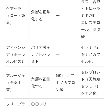
ラス、合成
ケアセラ
ヒト型セラ
角層を正常
（ロート製
ー
ミド7種、
化する
薬）
コレステロ
ール、脂肪
酸
ディセンシ
バリア膜＋
セラミド2
ア（ポーラ
ナノ化セラ
ー
をナノカプ
オルビス）
ミド
セル化
セレブロシ
アルージェ
GK2、ε-ア
角層を正常
ド（天然糖
（全薬工
ミノカプロ
化する
セラミド）
業）
ン酸
をナノ化
フリープラ
〇〇フリ