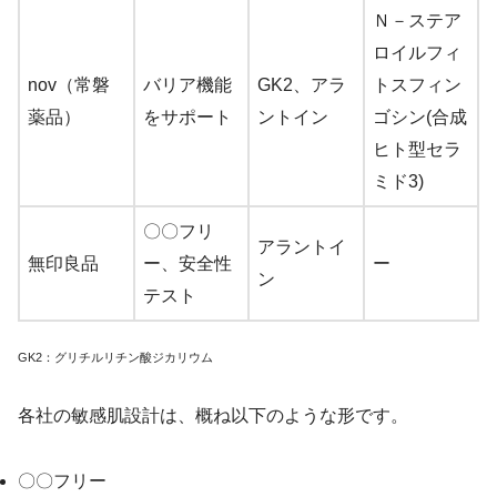
Ｎ－ステア
ロイルフィ
nov（常磐
バリア機能
GK2、アラ
トスフィン
薬品）
をサポート
ントイン
ゴシン(合成
ヒト型セラ
ミド3)
〇〇フリ
アラントイ
無印良品
ー、安全性
ー
ン
テスト
GK2：グリチルリチン酸ジカリウム
各社の敏感肌設計は、概ね以下のような形です。
〇〇フリー