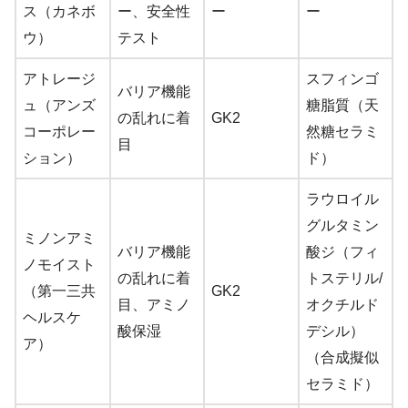
ス（カネボ
ー、安全性
ー
ー
ウ）
テスト
アトレージ
スフィンゴ
バリア機能
ュ（アンズ
糖脂質（天
の乱れに着
GK2
コーポレー
然糖セラミ
目
ション）
ド）
ラウロイル
グルタミン
ミノンアミ
バリア機能
酸ジ（フィ
ノモイスト
の乱れに着
トステリル/
（第一三共
GK2
目、アミノ
オクチルド
ヘルスケ
酸保湿
デシル）
ア）
（合成擬似
セラミド）