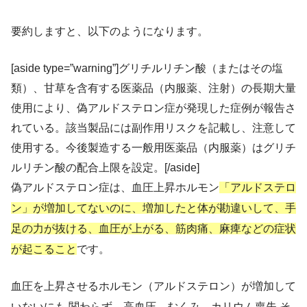
要約しますと、以下のようになります。
[aside type=”warning”]グリチルリチン酸（またはその塩
類）、甘草を含有する医薬品（内服薬、注射）の長期大量
使用により、偽アルドステロン症が発現した症例が報告さ
れている。該当製品には副作用リスクを記載し、注意して
使用する。今後製造する一般用医薬品（内服薬）はグリチ
ルリチン酸の配合上限を設定。[/aside]
偽アルドステロン症は、血圧上昇ホルモン
「アルドステロ
ン」が増加してないのに、増加したと体が勘違いして、手
足の力が抜ける、血圧が上がる、筋肉痛、麻痺などの症状
が起こること
です。
血圧を上昇させるホルモン（アルドステロン）が増加して
いないにも 関わらず、高血圧、むくみ、カリウム喪失 そ