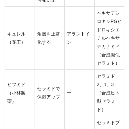
再発防止
ヘキサデシ
ロキシPGヒ
ドロキシエ
キュレル
角層を正常
アラントイ
チルヘキサ
（花王）
化する
ン
デカナミド
（合成擬似
セラミド）
セラミド
ヒフミド
2、1、3
セラミドで
（小林製
ー
（合成ヒト
保湿アップ
薬）
型セラミ
ド）
セラミドプ