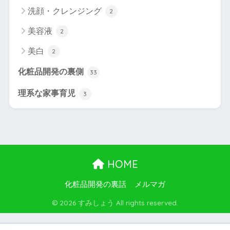
洗顔・クレンジング
2
美容液
2
美白
2
化粧品開発の裏側
33
理系な家事育児
3
HOME
化粧品開発の裏話
メルマガ
© 2026 すみしょう All rights reserved.